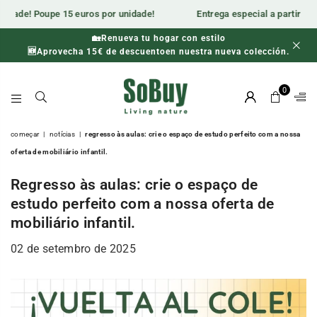
5 euros por unidade!
Entrega especial a partir do armazém local. 
🚨 Vendas: ATÉ 70% DE DESCONTO 🗑️
🕒 Última oportunidade para poupar! Apenas enquanto durarem
🆕Aprovecha 15€ de descuentoen nuestra nueva colección.
os stocks.
0
SOBUY-
ES
começar
|
notícias
|
regresso às aulas: crie o espaço de estudo perfeito com a nossa
oferta de mobiliário infantil.
Regresso às aulas: crie o espaço de
estudo perfeito com a nossa oferta de
mobiliário infantil.
02 de setembro de 2025