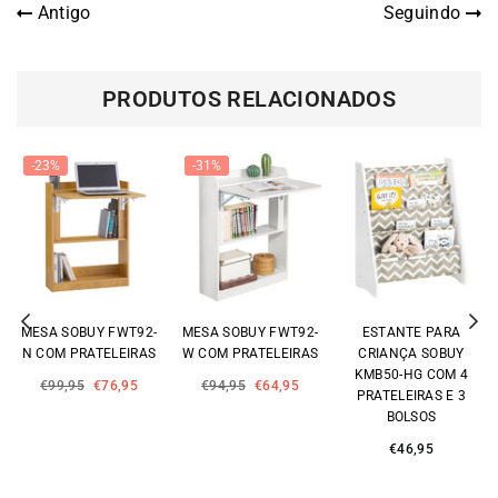
Antigo
Seguindo
PRODUTOS RELACIONADOS
-31%
Previous
Ne
MESA SOBUY FWT92-
ESTANTE PARA
CONJUNTO DE MESA
W COM PRATELEIRAS
CRIANÇA SOBUY
E CADEIRA INFANTIL
KMB50-HG COM 4
SOBUY KMB60-W,
Preço
€94,95
€64,95
PRATELEIRAS E 3
SECRETÁRIA
normal
BOLSOS
INFANTIL COM 3
PORTA-LÁPIS
Preço
€46,95
Preço
€109,95
normal
normal