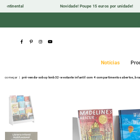
ontinental
Novidade! Poupe 15 euros por unidade!

Facebook
Pinterest
Instagram
YouTube
Notícias
Pro
começar
|
pré-venda-sobuy kmb32-w estante infantil com 4 compartimentos abertos, br