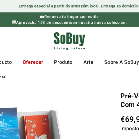
Entrega especial a partir do armazém local. Entrega ao domicílio em
🏡Renueva tu hogar con estilo
 Última oportunidade para poupar! Apenas enquanto durarem os stock
🆕Aprovecha 15€ de descuentoen nuestra nueva colección.
SOBUY-
ES
ducto
Oferecer
Produto
Arte
Sobre A SoBu
anca
Pré-V
Com 4
€69,
Preç
Imposto
norm