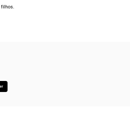
filhos.
er