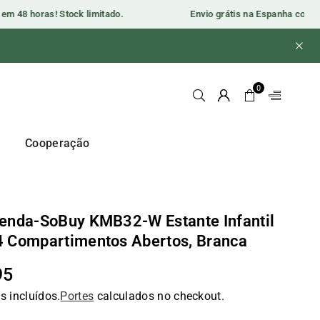
 48 horas! Stock limitado.
Envio grátis na Espanha continent
s.
0
y
Cooperação
enda-SoBuy KMB32-W Estante Infantil
 Compartimentos Abertos, Branca
95
o
s incluídos.
Portes
calculados no checkout.
al