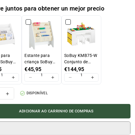
 juntos para obtener un mejor precio
 para
Estante para
SoBuy KMB75-W
 SoBuy
criança SoBuy
Conjunto de
-KW com
FRG225-W com 4
mesa infantil e 2
5
€45,95
€144,95
 e 1
prateleiras
cadeiras Mesa
timento
com 8 cestos 87
 branca,
x 50 x 50 cm
zir
Aumentar
 x 60 cm
DISPONÍVEL
ADICIONAR AO CARRINHO DE COMPRAS