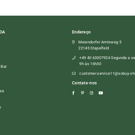
DA
Endereço
Meiendorfer Amtsweg 5
22145 Stapelfeld
+49 40 63307924 Segunda a sex
9h às 16h30
 Bar
customer.service11@sobuy-s
Contate-nos
asa
Facebook
Pinterest
Instagram
YouTube
o