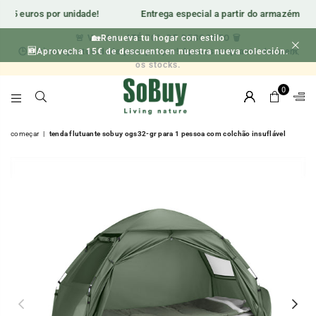
15 euros por unidade!
Entrega especial a partir do armazém local.
🚨 Vendas: ATÉ 70% DE DESCONTO 🗑️
🏡Renueva tu hogar con estilo
🕒 Última oportunidade para poupar! Apenas enquanto durarem
🆕Aprovecha 15€ de descuentoen nuestra nueva colección.
os stocks.
0
SOBUY-
ES
começar
|
tenda flutuante sobuy ogs32-gr para 1 pessoa com colchão insuflável
Previous
Nex