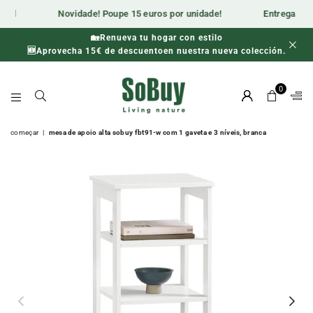
al
Novidade! Poupe 15 euros por unidade!
Entrega espec
🏡Renueva tu hogar con estilo
🕒 Última oportunidade para poupar! Apenas enquanto durarem
🆕Aprovecha 15€ de descuentoen nuestra nueva colección.
os stocks.
0
SOBUY-
ES
começar
|
mesa de apoio alta sobuy fbt91-w com 1 gaveta e 3 níveis, branca
Previous
Nex