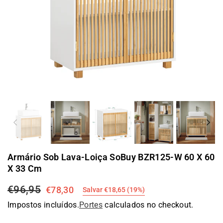
Previous
Nex
Armário Sob Lava-Loiça SoBuy BZR125-W 60 X 60
X 33 Cm
€96,95
€78,30
Salvar
€18,65
(
19
%)
Preço
Impostos incluídos.
Portes
calculados no checkout.
normal