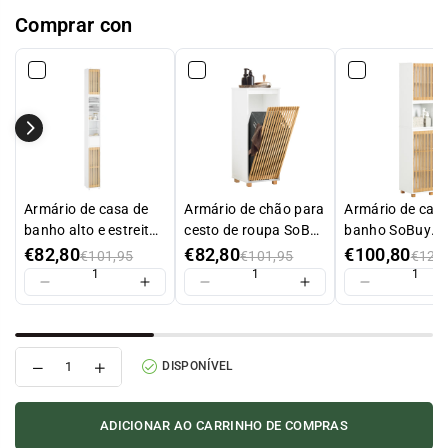
Comprar con
Armário de casa de
Armário de chão para
Armário de cas
banho alto e estreito
cesto de roupa SoBuy
banho SoBuy
SoBuy BZR34-BW
BZR126-W
BZR127-W com 
€82,80
€82,80
€100,80
€101,95
€101,95
€121
com portas de
compartimento 
bambu, branco,
portas
20x20x180 cm
Reduzir
Aumentar
DISPONÍVEL
ADICIONAR AO CARRINHO DE COMPRAS