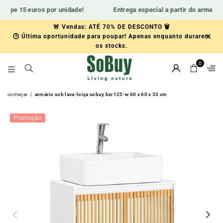
pe 15 euros por unidade!
Entrega especial a partir do armazém lo
🚨 Vendas: ATÉ 70% DE DESCONTO 🗑️
🏡Renueva tu hogar con estilo
🕒 Última oportunidade para poupar! Apenas enquanto durarem
🆕Aprovecha 15€ de descuentoen nuestra nueva colección.
os stocks.
0
SOBUY-
ES
começar
|
armário sob lava-loiça sobuy bzr125-w 60 x 60 x 33 cm
Promoção
Previous
Nex