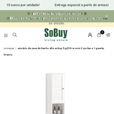
e 15 euros por unidade!
Entrega especial a partir do armazém loc
🚨 Vendas: ATÉ 70% DE DESCONTO 🗑️
🏡Renueva tu hogar con estilo
🕒 Última oportunidade para poupar! Apenas enquanto durarem
🆕Aprovecha 15€ de descuentoen nuestra nueva colección.
os stocks.
0
SOBUY-
ES
começar
|
armário de casa de banho alto sobuy frg236-w com 2 portas e 1 gaveta,
branco