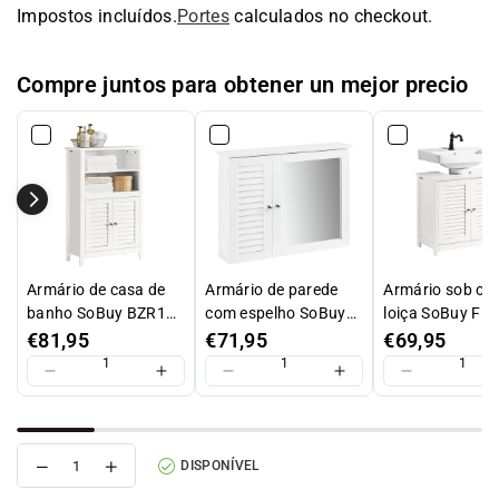
Impostos incluídos.
Portes
calculados no checkout.
normal
Compre juntos para obtener un mejor precio
Armário de casa de
Armário de parede
Armário sob o l
banho SoBuy BZR13-
com espelho SoBuy
loiça SoBuy FR
W com 2 prateleiras e
BZR55-W branco
II-W com 2 prate
€81,95
€71,95
€69,95
2 portas, branco
e 2 portas, bra
Reduzir
Aumentar
DISPONÍVEL