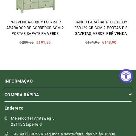
PRÉ-VENDA-SOBUY FSB72-GR
BANCO PARA SAPATOS SOBUY
APARADOR DE CORREDOR COM 2
FSR129-GR COM 2 PORTAS E 3
PORTAS SAPATEIRA VERDE
GAVETAS, VERDE, PRÉ-VENDA
Preço
Preço
€209,95
€191,95
€171,95
€148,90
normal
normal
INFORMAÇÃO
COMPRA RÁPIDA
Endereço
Meiendorfer Amtsweg 5
22145 Stapelfeld
+49 40 63307924 Segunda a sexta-feira, das 9h às 16h30