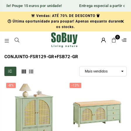
dade! Poupe 15 euros por unidade!
Entrega especial a partir do a
🚨 Vendas: ATÉ 70% DE DESCONTO 🗑️
🕒 Última oportunidade para poupar! Apenas enquanto durarem
🆕Aprovecha 15€ de descuentoen nuestra nueva colección.
os stocks.
0
SOBUY-
ES
CONJUNTO-FSR129-GR+FSB72-GR
-8%
-13%