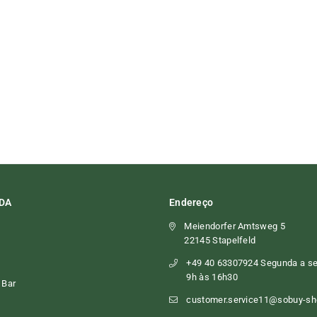
DA
Endereço
Meiendorfer Amtsweg 5
22145 Stapelfeld
+49 40 63307924 Segunda a sex
9h às 16h30
 Bar
customer.service11@sobuy-s