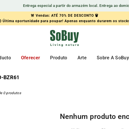
Entrega especial a partir do armazém local. Entrega ao domicíli
🚨 Vendas: ATÉ 70% DE DESCONTO 🗑️
🏡Renueva tu hogar con estilo
 Última oportunidade para poupar! Apenas enquanto durarem os stock
🆕Aprovecha 15€ de descuentoen nuestra nueva colección.
SOBUY-
ES
ducto
Oferecer
Produto
Arte
Sobre A SoBu
-BZR61
de 0 produtos
Nenhum produto enc