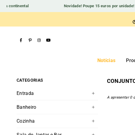
ha continental
Novidade! Poupe 15 euros por unidade!

Facebook
Pinterest
Instagram
YouTube
Notícias
Pro
CATEGORIAS
CONJUNTO
Entrada
A apresentar 0 
Banheiro
Cozinha
Sala de Jantar e Bar