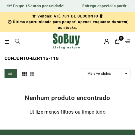
idade! Poupe 15 euros por unidade!
Entrega especial a partir do 
🚨 Vendas: ATÉ 70% DE DESCONTO 🗑️
🕒 Última oportunidade para poupar! Apenas enquanto durarem
🆕Aprovecha 15€ de descuentoen nuestra nueva colección.
os stocks.
0
SOBUY-
ES
CONJUNTO-BZR115-118
Nenhum produto encontrado
Utilize menos filtros ou
limpe tudo