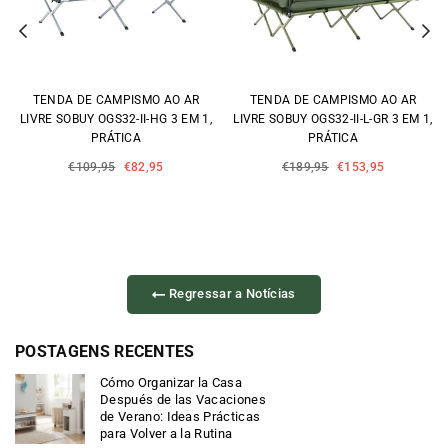
Previous
Ne
TENDA DE CAMPISMO AO AR
TENDA DE CAMPISMO AO AR
LIVRE SOBUY OGS32-II-HG 3 EM 1,
LIVRE SOBUY OGS32-II-L-GR 3 EM 1,
PRÁTICA
PRÁTICA
Preço
Preço
€109,95
€82,95
€189,95
€153,95
normal
normal
Regressar a Notícias
POSTAGENS RECENTES
Cómo Organizar la Casa
Después de las Vacaciones
de Verano: Ideas Prácticas
para Volver a la Rutina