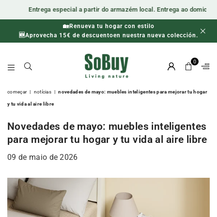
Entrega especial a partir do armazém local. Entrega ao domicílio em 48 hor
🏡Renueva tu hogar con estilo
🕒 Última oportunidade para poupar! Apenas enquanto durarem
🆕Aprovecha 15€ de descuentoen nuestra nueva colección.
os stocks.
0
SOBUY-
ES
começar
|
notícias
|
novedades de mayo: muebles inteligentes para mejorar tu hogar
y tu vida al aire libre
Novedades de mayo: muebles inteligentes
para mejorar tu hogar y tu vida al aire libre
09 de maio de 2026