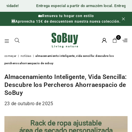
de!
Entrega especial a partir do armazém local. Entrega ao domicí
🏡Renueva tu hogar con estilo
🕒 Última oportunidade para poupar! Apenas enquanto durarem
🆕Aprovecha 15€ de descuentoen nuestra nueva colección.
os stocks.
0
SOBUY-
ES
começar
|
notícias
|
almacenamiento inteligente, vida sencilla: descubre los
percheros ahorraespacio de sobuy
Almacenamiento Inteligente, Vida Sencilla:
Descubre los Percheros Ahorraespacio de
SoBuy
23 de outubro de 2025