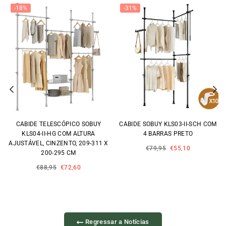
-18%
-31%
Previous
Ne
CABIDE TELESCÓPICO SOBUY
CABIDE SOBUY KLS03-II-SCH COM
KLS04-II-HG COM ALTURA
4 BARRAS PRETO
AJUSTÁVEL, CINZENTO, 209-311 X
Preço
€79,95
€55,10
200-295 CM
normal
Preço
€88,95
€72,60
normal
Regressar a Notícias